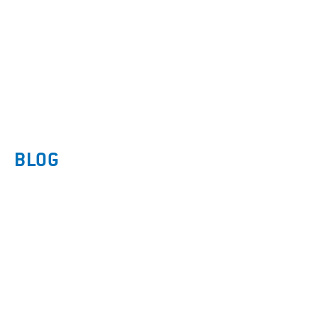
HEB JE EEN ANDERE VRAAG? IK BEANTWOORD
HEM GRAAG!
BLOG
STOP MET HET ORGANISEREN VAN
VERWAARLOZING!