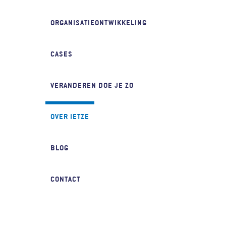
ORGANISATIEONTWIKKELING
CASES
VERANDEREN DOE JE ZO
OVER IETZE
BLOG
HEB JE EEN VRAAG OF
WIL JE EEN AFSPRAAK MAKEN?
CONTACT